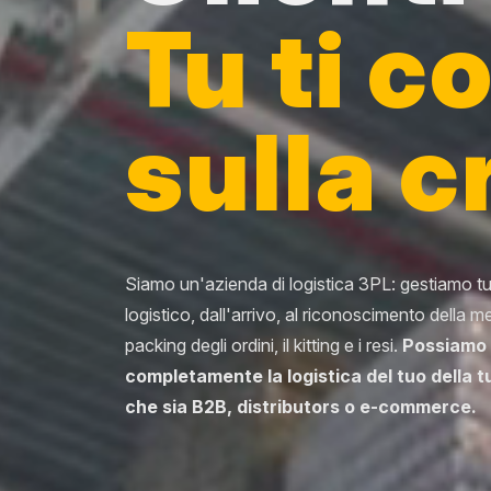
Tu ti c
sulla c
Siamo un'azienda di logistica 3PL: gestiamo tu
logistico, dall'arrivo, al riconoscimento della me
packing degli ordini, il kitting e i resi.
Possiamo 
completamente la logistica del tuo della t
che sia B2B, distributors o e-commerce.