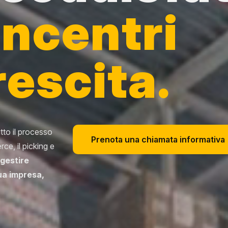
oncentri
rescita.
tto il processo
Prenota una chiamata informativa
rce, il picking e
gestire
ua impresa,