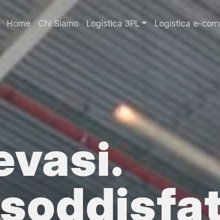
Navigazione prin
Home
Chi Siamo
Logistica 3PL
Logistica e-co
evasi.
 soddisfat