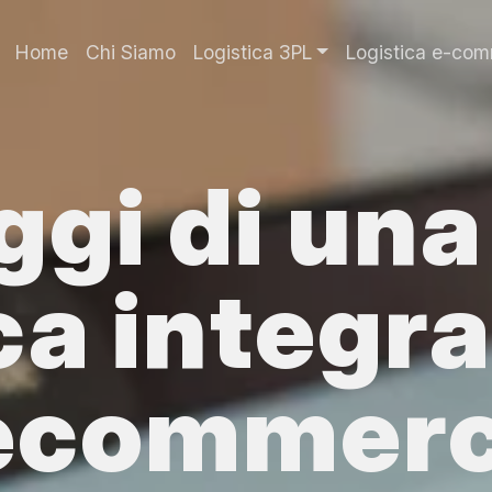
Navigazione prin
Home
Chi Siamo
Logistica 3PL
Logistica e-co
ggi di una
ca integr
 ecommer