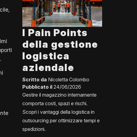
cile,
I Pain Points
imi
della gestione
porti
logistica
.
aziendale
ni
Scritto da
Nicoletta Colombo
Pubblicato il
24/06/2026
Gestire il magazzino internamente
comporta costi, spazi e rischi.
Scopri i vantaggi della logistica in
ente
outsourcing per ottimizzare tempi e
spedizioni.