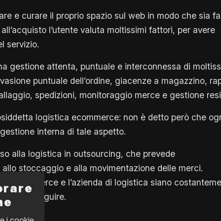
re e curare il proprio spazio sul web in modo che sia fa
ll’acquisto l’utente valuta moltissimi fattori, per avere
l servizio.
a una gestione attenta, puntuale e interconnessa di moltiss
vasione puntuale dell’ordine, giacenze a magazzino, rap
ballaggio, spedizioni, monitoraggio merce e gestione resi
cosiddetta logistica ecommerce: non è detto però che og
gestione interna di tale aspetto.
so alla logistica in outsourcing, che prevede
e allo stoccaggio e alla movimentazione delle merci.
he l’ecommerce e l’azienda di logistica siano costantem
orare
ocessi da seguire.
ne
e i cookie