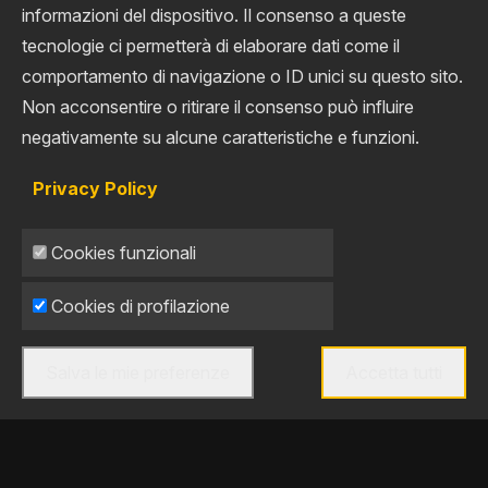
informazioni del dispositivo. Il consenso a queste
Ma quali sono i vantaggi
tecnologie ci permetterà di elaborare dati come il
comportamento di navigazione o ID unici su questo sito.
principali che un
Non acconsentire o ritirare il consenso può influire
Warehouse
negativamente su alcune caratteristiche e funzioni.
Management System
Privacy Policy
può offrire ai clienti di
un’azienda di logistica?
Cookies funzionali
Cookies di profilazione
Sincronizzazione dati e aggiornamento in tempo
reale: grazie al WMS, i dati vengono
sincronizzati istantaneamente e lo stato di
Salva le mie preferenze
Accetta tutti
avanzamento del lavoro può essere monitorato
Togli il consenso
in tempo reale, permettendo un controllo
completo delle operazioni. Precisione dei dati e