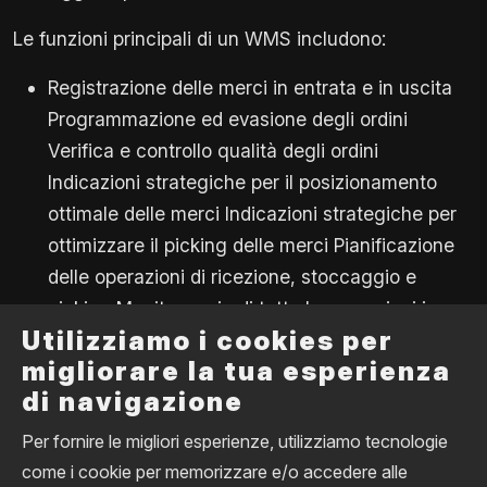
Le funzioni principali di un WMS includono:
Registrazione delle merci in entrata e in uscita
Programmazione ed evasione degli ordini
Verifica e controllo qualità degli ordini
Indicazioni strategiche per il posizionamento
ottimale delle merci Indicazioni strategiche per
ottimizzare il picking delle merci Pianificazione
delle operazioni di ricezione, stoccaggio e
picking Monitoraggio di tutte le operazioni in
Utilizziamo i cookies per
tempo reale Monitoraggio scorte e rimanenze a
migliorare la tua esperienza
magazzino Tracciabilità delle merci in tempo
di navigazione
reale
Per fornire le migliori esperienze, utilizziamo tecnologie
come i cookie per memorizzare e/o accedere alle