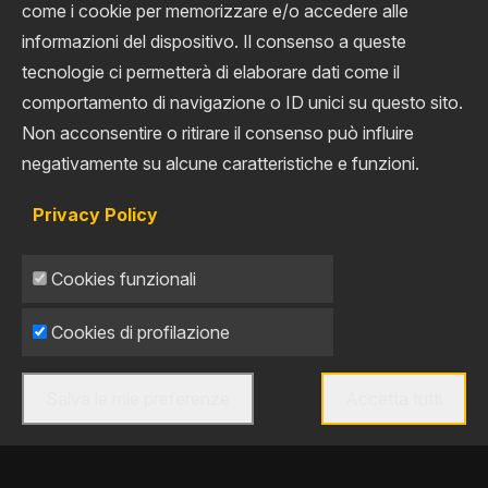
come i cookie per memorizzare e/o accedere alle
informazioni del dispositivo. Il consenso a queste
tecnologie ci permetterà di elaborare dati come il
Corrieri per E-
comportamento di navigazione o ID unici su questo sito.
Non acconsentire o ritirare il consenso può influire
Commerce
negativamente su alcune caratteristiche e funzioni.
Integrazione e
Privacy Policy
Gestione Multi-
Cookies funzionali
Vettore
Cookies di profilazione
Salva le mie preferenze
Accetta tutti
Togli il consenso
EDEX
—
AMAZON SHIPPING
—
MULTI-CORRIERE
—