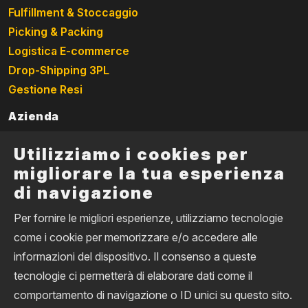
Fulfillment & Stoccaggio
Picking & Packing
Logistica E-commerce
Drop-Shipping 3PL
Gestione Resi
Azienda
Chi siamo
Utilizziamo i cookies per
Contatti
migliorare la tua esperienza
Privacy Policy
di navigazione
Cookie Policy
Per fornire le migliori esperienze, utilizziamo tecnologie
Scopri come possiamo aiutarti davanti ad un
caffè
come i cookie per memorizzare e/o accedere alle
informazioni del dispositivo. Il consenso a queste
Vieni a fare un giro nella nostra logistica e scopri come
tecnologie ci permetterà di elaborare dati come il
possiamo aiutarti
comportamento di navigazione o ID unici su questo sito.