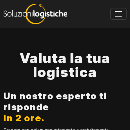
Skip to main content
Valuta la tua
logistica
Un nostro esperto ti
risponde
in 2 ore.